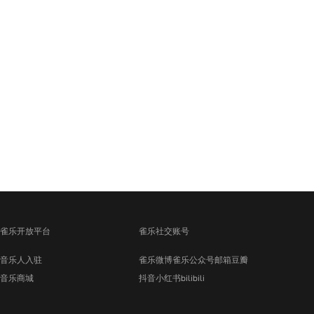
雀乐开放平台
雀乐社交账号
音乐人入驻
雀乐微博
雀乐公众号
邮箱
豆瓣
音乐商城
抖音
小红书
bilibili