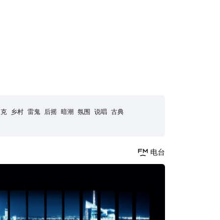
朋克
乡村
雷鬼
后摇
暗潮
氛围
说唱
古典
电台