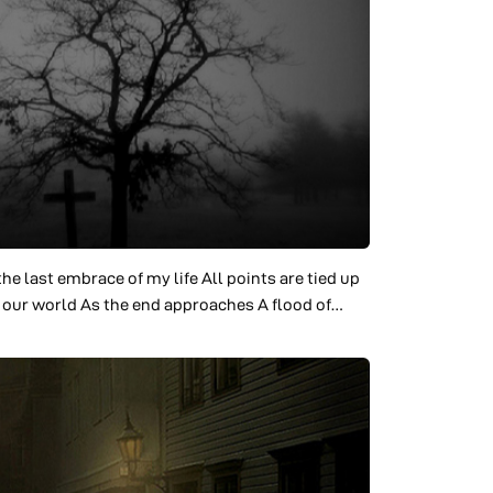
the last embrace of my life All points are tied up
of our world As the end approaches A flood of
y singing I feel your tender smile for me I feel
y soul is now one with the universe