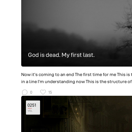
God is dead. My first last.
Now it’s coming to an end The first time for me This is 
in a line I’m understanding now This is the structure 
memories This is the last thing I recall I feel your lovel
0
15
your innocent heart I knew it My life was to love you M
0251
VOL