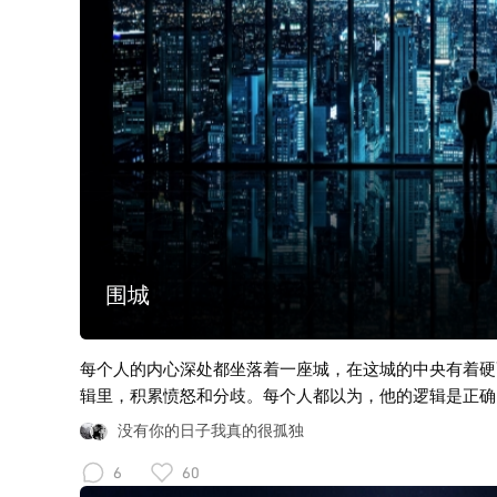
围城
每个人的内心深处都坐落着一座城，在这城的中央有着硬
辑里，积累愤怒和分歧。每个人都以为，他的逻辑是正确
果这个世界不是这样的，我们就会以为，这不过是表面现
没有你的日子我真的很孤独
逻辑，要证明这一点，只需要将别人“轻轻推一下”，这些
6
60
（Post-black Metal）专题。后黑金属称为自赏黑金属（Black