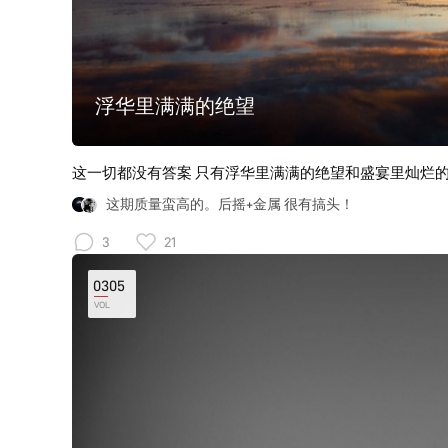
浮华里满满的绝望
这一切都没有答案 只有浮华里满满的绝望和盛宴里灿烂
这期质量蛮高的。后摇+金属 很有搞头！
3
21
0305
VOL