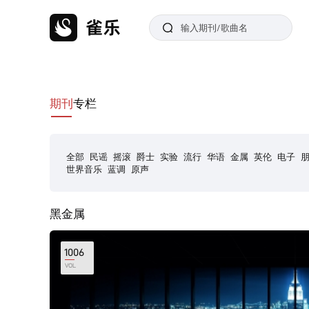
期刊
专栏
全部
民谣
摇滚
爵士
实验
流行
华语
金属
英伦
电子
世界音乐
蓝调
原声
黑金属
1006
VOL