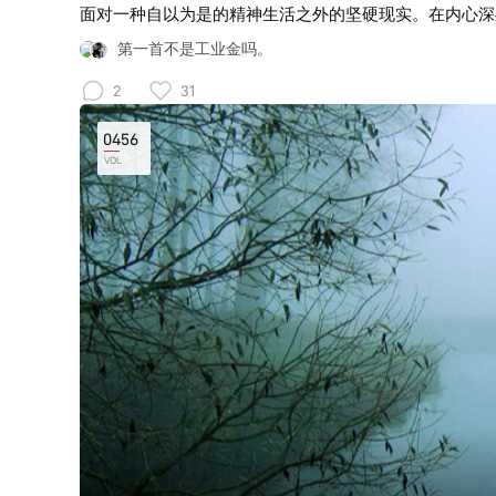
面对一种自以为是的精神生活之外的坚硬现实。在内心深
硬的现实里，总让人绕不开对自我价值的怀疑。这种怀疑
第一首不是工业金吗。
想象的相互映射中，伤花悄然怒放。 本期音乐为黑金属
2
31
queyue2020 Cover From Harao
0456
VOL