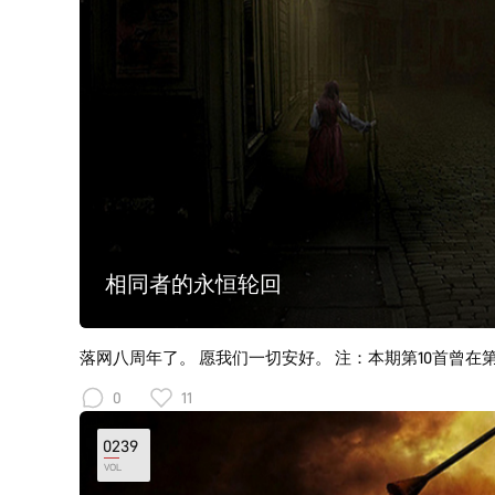
相同者的永恒轮回
落网八周年了。 愿我们一切安好。 注：本期第10首曾在
0
11
0239
VOL