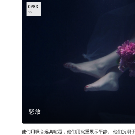
（Black Metal）与后摇滚（Post-rock）、后金属（P
0983
产物。 后黑金属与传统的黑金属相比，更容易融合其他
VOL
等。这种融合可以带来更广泛的音乐元素和情绪。包括但
思、忧郁、宁静等多种情绪。 Cover From Dominic Kam
怒放
他们用噪音远离喧嚣，他们用沉重展示平静。 他们沉溺