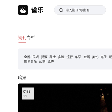
期刊
专栏
全部
民谣
摇滚
爵士
实验
流行
华语
金属
英伦
电子
世界音乐
蓝调
原声
暗潮
0139
VOL