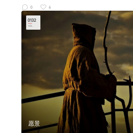
拥有的，因为对比起来另一些人，你可以安然的座在椅子
0
6
路，不用在夜色散尽之前仓促的离开。 网站现在所有音
们。 有音乐，真好。
0132
VOL
愿景