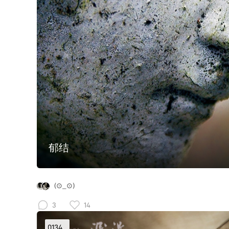
郁结
(⊙_⊙)
3
14
0134