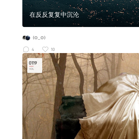
在反反复复中沉沦
(⊙_⊙)
4
10
0119
VOL