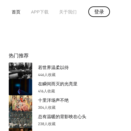
登录
首页
APP下载
关于我们
热门推荐
若世界温柔以待
446人收藏
在瞬间而灭的光亮里
416人收藏
十里洋场声不绝
304人收藏
总有温暖的背影映在心头
238人收藏