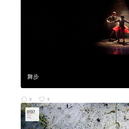
舞步
0
9
0137
VOL