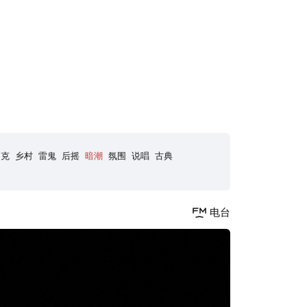
朋克
乡村
雷鬼
后摇
暗潮
氛围
说唱
古典
电台