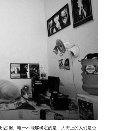
 Distinction在《Japan To Jupiter》里
胶跟鞋 School uniform to flares 从学校制服到烟火
liner in swathes 裹上一条黑色的眼线 We took the
edom line 乘着破烂肮脏的下等列车 Going to a
一家在苏活区的夜店 It's a scream, don't look down 这
uts 我们也能成为那些太空人 We can be space
n't look down 我们已经发狂 我们不会俯视 We’re
to Jupiter 从日本飞到木星 Hanging out at Eric's
唱片封套 Dressed roughly as Victorians （封面
ally as Queens 穿着华丽如同女王 Paint a red
ghtning 'cross your cheek 几条闪电穿过你的脸颊
s sunmachine, his starry man 他的太阳机器
m, his Berlin hands 他的汤姆少校（Space
’re a scream, don't look down... 它们都令人
能成为那些太空人 We can be space fantasy 我们
n 我们已经发狂 我们不会俯视 We’re soaking in the
飞到木星 Staring at the record sleeve 注视着
n astronaut with glitter and space power 我想
 red 我想染一头红发 Hold a fag just like a
所占据。唯一不能够确定的是，大街上的人们是否