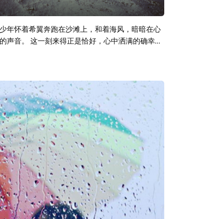
少年怀着希翼奔跑在沙滩上，和着海风，暗暗在心
的声音。 这一刻来得正是恰好，心中洒满的确幸让
动里，我们渐渐忆起曾经过程中那点不为人所知的
面对前缘后续，心底只能够叹出一句“我是人间惆怅
幸夏天依然还停留在我们的面前，我们依然能够找到
 欢乐里夹杂着悲伤，悲伤里牵扯着欢乐，或许这才
与合成器流行（Synth Pop）音乐专题，封面照片为