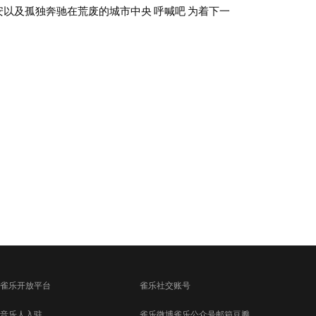
安以及孤独奔驰在荒废的城市中央 呼喊吧 为着下一
雀乐开放平台
雀乐社交账号
音乐人入驻
雀乐微博
雀乐公众号
邮箱
豆瓣