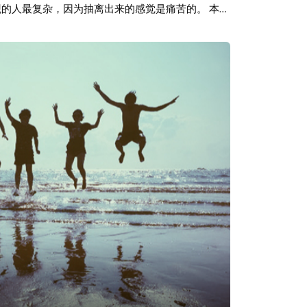
rcoats 冻僵在厚重的羊毛外套下 In the shadow of
, around 那唱片还在一圈圈转 And the needle
强烈的自我矛盾特征，如同这些歌者觉得对比、矛盾才
turn it down 他们叫喊着让我关掉它 If I don't get
音乐时，我相信抖腿模式已经开始启动，如同失去
 scream, I want to fly far away 我想要尖叫 想要
道里来去自如吧！ Cover From Pandu Satyagraha
and charm 充满了灵动和陶醉 (Cleverness and
了胶底靴 To the Rollers and white jeans 还有
 And the fantasy's unreal 而幻想已显得虚幻
庆幸我上了去伦敦的火车 On the Bed-Pan freedom line 乘
 去了那些地下俱乐部 And changed back to my
9 而后在九号站台的男卫生间换回了我的学校制服 We had a
回过头看 We were those cosmonauts lost in
am, don’t look now 一次疯狂 但是现在不要再看
ld and all inside her around 凭借一颗充沛着诱惑的头颅
her around 全世界都地转天旋 Spun the world and
d and all inside her around 全世界都地转天旋 欢迎
hew Irving