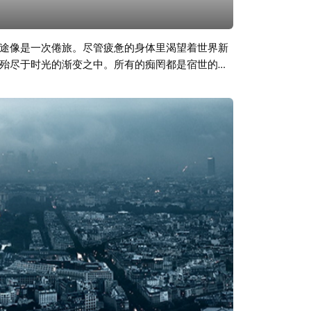
途像是一次倦旅。尽管疲惫的身体里渴望着世界新
殆尽于时光的渐变之中。所有的痴罔都是宿世的纠
浑身热血却只有一颗冰凉彻骨的心。 本期音乐为法
镇的味道。就像这期法国音乐，虽然是一杯醇厚的
可以去试听落网之前发布法国香颂音乐专题