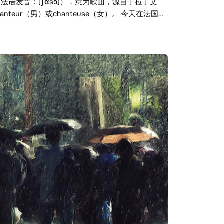
，法语发音：[ʃɑ̃sɔ̃]），意为歌曲，源自于拉丁文
teur（男）或chanteuse（女）。 今天在法国，
歌手的作品，区别于其他法国流行音乐，按照法语的节
，香颂的歌词也特别讲究韵味和意境。