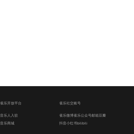
雀乐开放平台
雀乐社交账号
音乐人入驻
雀乐微博
雀乐公众号
邮箱
豆瓣
音乐商城
抖音
小红书
bilibili