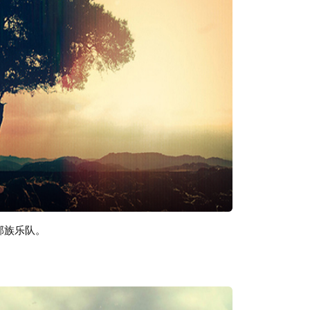
邹族乐队。