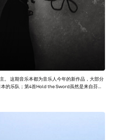
主。 这期音乐本都为音乐人今年的新作品，大部分
日本的乐队；第4首Hold the Sword虽然是来自芬兰
Eye和第11首Reborn In Time包含着大量荡气回
o Freedom则是把古典美声唱法演绎的淋漓尽致。 多少青
用自己的方式去膜拜自己的梦，不是单纯的愤世嫉
这感觉来得超然、来得真诚、来得实在!