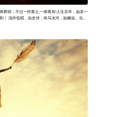
再辉煌，不过一抔黄土,一捧青灰!人生百年，如若一
刹！ 浅吟低唱，似史诗；铁马冰河，如幽远。当风
洒满碎金的海面，像一幅新生的画面！风里的荣耀
量金属（Power Metal）音乐专题，整期音乐
于眼前，让人热爱所有一切辉煌的东西！特别推荐
（A cappella：无伴奏合唱）乐队Van Canto的