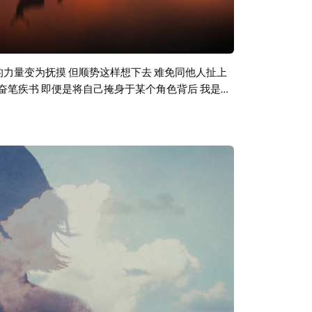
的力量变为抚摸 但顺势这样想下去 难免同他人扯上
法奋笔疾书 即便是将自己掩身于某个角色背后 我是羞
房间到另一个心灵房间 既不能在此 也不能在彼 无
生生将城池一把火烧尽还不许自己为之一哭 心中无数隐
当成呼吸 最后我不得不承认 我是个地道的离开嗜好者
 毫无竞争力 毫无纪律性 与任何人一较高下 从来
 即便我一直在那里说啊说啊说啊 显得理智高效合理
己近乎洁癖的分裂 无理智的 动物化的暴力 必须克
人油尽灯枯 那些从模糊中而来的 过重的呼吸 钝的
既不是书籍的作者 也不是那个过日子的人 我想他用
亚和失去一个爱迪生 影响力当然是不能相提而论的
只有像疲惫一样恒久重复不灭的物质 才可以与残忍抗衡
rd