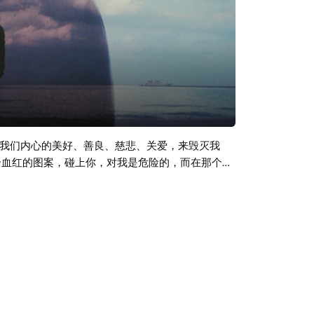
我们内心的美好、善良、慈悲、关爱，来毁灭我
个血红的图案，碰上你，对我是危险的，而在那个特
个时候，所作所为不过是撒种入土罢了，而我生命
力滋养的，这使我们比自己知道的更聪慧，比自我感
做一个整体；只要这样、只有这样，我们才能以现
的，才能供养爱。 爱读得出最遥远的星辰上写的是
窄狭的、被高墙所围堵的、因放纵而枯萎的伧俗欲
心，则是为了美好的灵魂。 任何一个世界的任何一座
人们说过去的事无可挽回，你别信。过去、现在和将来，
，使之存活在我的肉体中，熬过那副肉体蒙受屈辱的
 From Cocu