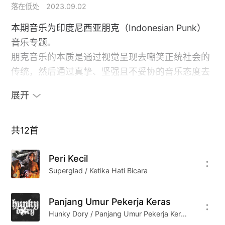
落在低处
2023.09.02
本期音乐为印度尼西亚朋克（Indonesian Punk）
音乐专题。
朋克音乐的本质是通过视觉呈现去嘲笑正统社会的
传统，然后通过真挚、坚强且不妥协的音乐态度去
抵御不公的社会及复杂的人生。
展开
在印度尼西亚这片土地上，有着和全世界一样的年
轻人们。他们躁动于这浮躁的时代里，不懈的去追
求音乐艺术的表达中，然后用最本质的呐喊声冲破
共
12
首
这生活的牢笼，最终实现表达不被限制。这样的音
Peri Kecil
乐让情绪得到释放，并把人生变得积极！
Superglad / Ketika Hati Bicara
Cover From alessandro fisco
Panjang Umur Pekerja Keras
Hunky Dory / Panjang Umur Pekerja Keras