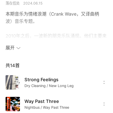
落在低处
2024.06.15
本期音乐为情绪浪潮（Crank Wave，又译曲柄
波）音乐专题。
2010年之后，一波新的朋克乐队涌现。他们主要来
自英国和爱尔兰地区，他们的表达方式主要用吟唱
展开
的方式以朋克的方式表达出来。在这样的表达方式
里，情绪更加暴烈、态度更加凛冽。
共
14
首
朋克作为一种庞大的音乐类型来说，其性感的地方
Strong Feelings
来源于：为你自己而思考、做你自己、不要只是让
Dry Cleaning / New Long Leg
社会来告诉自己生活本质的定义和生命的价值意
义。而是创造自己的法则，过自己的生活。然后所
Way Past Three
有的创新与改革都基于“有益的动乱”，并相信以此
Nightbus / Way Past Three
能够改变世界。终极意义上来说，其实是要在无序