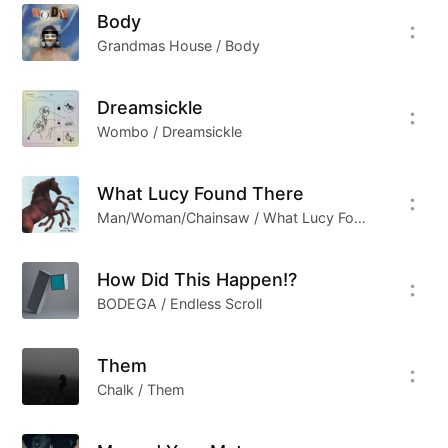
Body
Grandmas House / Body
Dreamsickle
Wombo / Dreamsickle
What Lucy Found There
Man/Woman/Chainsaw / What Lucy Found There
How Did This Happen!?
BODEGA / Endless Scroll
Them
Chalk / Them