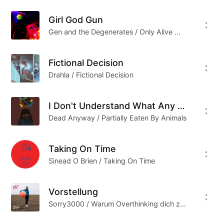
的世界里找到有序的自己。
Girl God Gun
Gen and the Degenerates / Only Alive When In Motion
朋克从某种意义上来说是反权威的，因为威权文化
造就了一种固定的美的审美形态。在这一期音乐
Fictional Decision
里，你能够听到当下的年轻人在思考什么、表达什
Drahla / Fictional Decision
么。他们并有意图地挑衅主流文化、精心制造出主
流文化不可理解的喧嚣。另，本期音乐前十首全部
I Don't Understand What Any Of You Are Doing
为女子乐队主唱作品。以及本期音乐其本质上为
Dead Anyway / Partially Eaten By Animals
1032期英伦专题的姊妹篇。
Taking On Time
Cover From Mona Pamsari
Sinead O Brien / Taking On Time
Vorstellung
Sorry3000 / Warum Overthinking dich zerstört