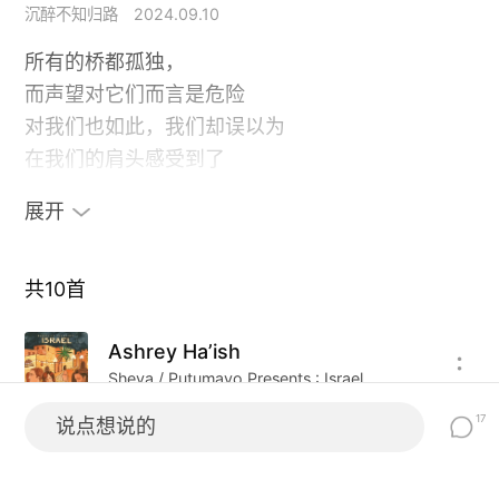
沉醉不知归路
2024.09.10
所有的桥都孤独，
而声望对它们而言是危险
对我们也如此，我们却误以为
在我们的肩头感受到了
恒星的脚步。
展开
可是在消逝者的落差之上
还没有梦为我们搭起拱顶。
共
10
首
Ashrey Ha’ish
最后一首致敬鲍伯马利
Sheva / Putumayo Presents : Israel
雷鬼是早期牙买加的流行音乐之一，由斯卡
17
说点想说的
Everything Changes
（Ska）和洛克斯代迪（Rock Steady）音乐演变
SOJA / Strength To Survive
而来，它不仅融合了美国节奏蓝调的抒情曲风，同