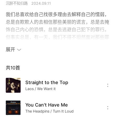
沉醉不知归路
2024.09.11
我们总喜欢给自己找很多理由去解释自己的懦弱，
总是自欺欺人的去相信那些美丽的谎言，总是去掩
饰自己内心的恐惧，总是去逃避自己犯下的罪行。
但事实总是，有一天，我们不得不坦然面对那些罪
恶，给自己心灵予救赎。
展开
硬摇滚始于的60年代后期，由布鲁斯发展起来的一
种摇滚乐风格，具有比较强烈的吉他失真，吉他比
共
10
首
较复杂，主音吉他成分较多，布鲁斯味比较浓。表
Straight to the Top
演通常是很大规模的露天大型演唱会上即兴重复的
Laos / We Want it
吉他演奏，重踏夸张的基调强节奏。对硬摇滚来
说，重要的是歌曲、节奏、和即兴重复，演奏的声
You Can't Have Me
音自然是越大越好。和一些硬摇滚的死忠脑残粉一
The Headpins / Turn It Loud
样，我认为布鲁斯才是摇滚乐中最纯粹的部分，硬