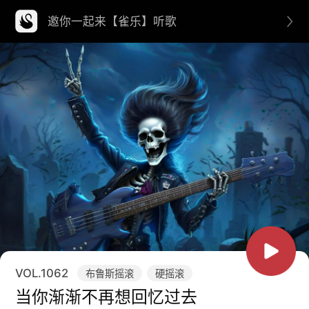
邀你一起来【雀乐】听歌
VOL.
1062
布鲁斯摇滚
硬摇滚
当你渐渐不再想回忆过去