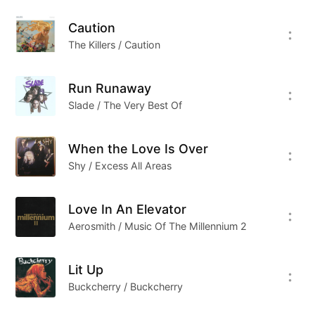
摇滚纯正的布鲁斯味永远是摇滚乐最为标志性的亮
Caution
点。
The Killers / Caution
Run Runaway
Slade / The Very Best Of
When the Love Is Over
Shy / Excess All Areas
Love In An Elevator
Aerosmith / Music Of The Millennium 2
Lit Up
Buckcherry / Buckcherry