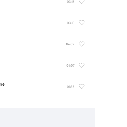
03:18
03:13
04:09
04:07
ine
01:38