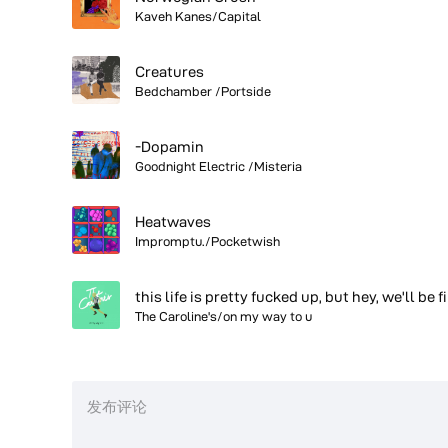
Kaveh Kanes/Capital
Creatures
Bedchamber /Portside
-Dopamin
Goodnight Electric /Misteria
Heatwaves
Impromptu./Pocketwish
this life is pretty fucked up, but hey, we'll be f
The Caroline's/on my way to u