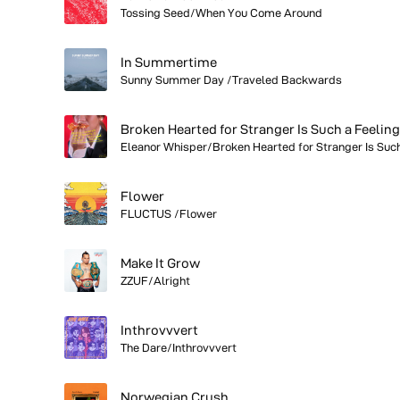
Tossing Seed/When You Come Around
In Summertime
Sunny Summer Day /Traveled Backwards
Flower
FLUCTUS /Flower
Make It Grow
ZZUF/Alright
Inthrovvvert
The Dare/Inthrovvvert
Norwegian Crush