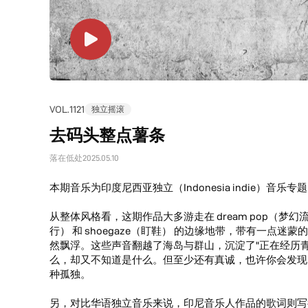
VOL.1121
独立摇滚
去码头整点薯条
落在低处
2025.05.10
本期音乐为印度尼西亚独立（Indonesia indie）音乐专
从整体风格看，这期作品大多游走在 dream pop（梦幻流行
行） 和 shoegaze（盯鞋） 的边缘地带，带有一点
然飘浮。这些声音翻越了海岛与群山，沉淀了"正在经历
么，却又不知道是什么。但至少还有真诚，也许你会发现
种孤独。
另，对比华语独立音乐来说，印尼音乐人作品的歌词则写得更