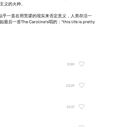
主义的火种。
界似乎一直在用荒谬的现实来否定意义，人类存活一
aroline's唱的："this life is pretty
01:59
03:29
03:27