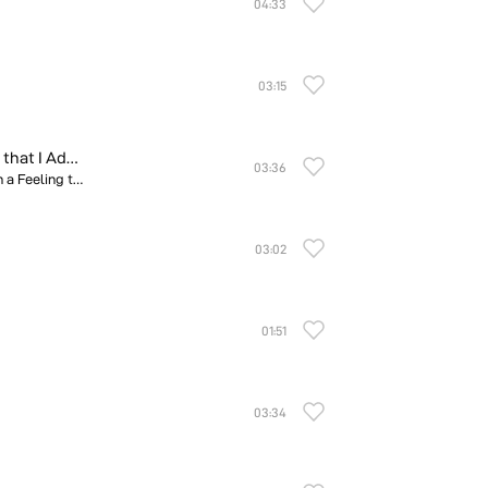
04:33
03:15
Broken Hearted for Stranger Is Such a Feeling that I Adore
03:36
Eleanor Whisper/Broken Hearted for Stranger Is Such a Feeling that I Adore
03:02
01:51
03:34