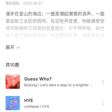
落在低处
2025.06.27
漫步在釜山的海边，一面是潮起潮落的浪声，一面
是远处工业区的低鸣。在这些声音里，你能感受到
城市既拥挤又疏离的双重面孔：它不停呼吸，却也
给人留下独处的空间。在这期音乐里，有着迷失到
回望，从轻微的疼痛到最终的平静接纳。这些声音
展开
织就的图景，总让人能够感受到城市的宽阔与孤独
共处的温柔与冷峻。
共
10
首
韩国独立音乐素来以细腻入微的情感表达见长，将
Guess Who?
平凡日常打磨成诗意场景。创作人往往以内省、反
Budung / Let’s take a step to a brighter place
思的笔触捕捉年轻一代的心声，让每一个旋律都载
着苦乐参半的温度。
HYE
onthedal / HYE
本期音乐为韩国独立音乐专题。