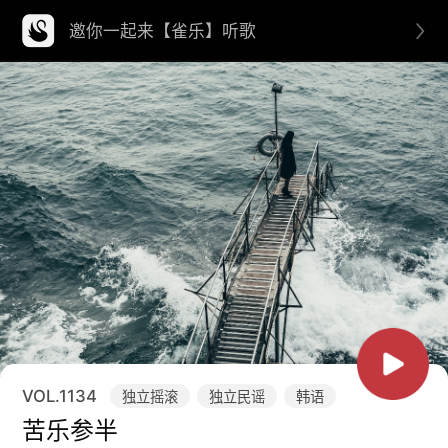
邀你一起来【雀乐】听歌
VOL.
1134
独立摇滚
独立民谣
韩语
苦乐参半