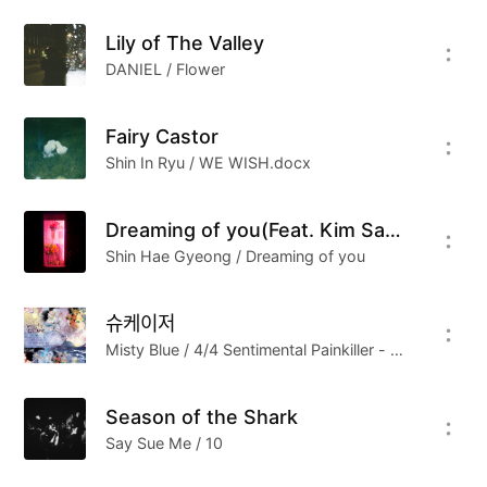
Lily of The Valley
Cover From Justin Lim
DANIEL / Flower
备注：本期音乐Say Sue Me乐队的《Season of
Fairy Castor
the Shark 》是翻唱的是美国Yo La Tengo乐队的
Shin In Ryu / WE WISH.docx
作品。
Dreaming of you(Feat. Kim Sawol)
Shin Hae Gyeong / Dreaming of you
슈케이저
Misty Blue / 4/4 Sentimental Painkiller - 겨울은 봄의 심장
Season of the Shark
Say Sue Me / 10