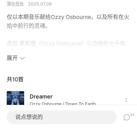
落在低处
2025.07.09
仅以本期音乐献给Ozzy Osbourne，以及所有在火
焰中前行的灵魂。
奥兹·奥斯朋（Ozzy Osbourne）以及他在七十年
代就组建的Black Sabbath（黑色安息日）乐队，
展开
是金属乐历史上最具开创性的名字之一。他们在
1970年发行的首张专辑《Black Sabbath》被广泛
认为是"重金属音乐的起点"，那种低沉的失真吉他
共
10
首
音色、阴郁的歌词和黑暗氛围，彻底改变了摇滚乐
Dreamer
的走向。
Ozzy Osbourne / Down To Earth
在 Black Sabbath 成为传奇之后，Ozzy 于1980年
64
说点想说的
In the Darkness
开启了他的个人生涯，发行了包括《Crazy Train》
U.D.O. / Animal House
《Mr. Crowley》《No More Tears》在内的多张