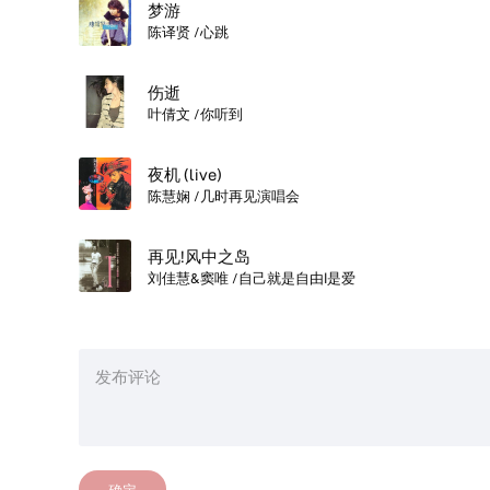
梦游
陈译贤 /心跳
伤逝
叶倩文 /你听到
夜机 (live)
陈慧娴 /几时再见演唱会
再见!风中之岛
刘佳慧&窦唯 /自己就是自由Ⅰ是爱
确定