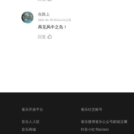
在路上
2024-04-18 22:44:43 山东
再见风中之岛！
回复
雀乐开放平台
雀乐社交账号
音乐人入驻
雀乐微博
雀乐公众号
邮箱
豆瓣
音乐商城
抖音
小红书
bilibili