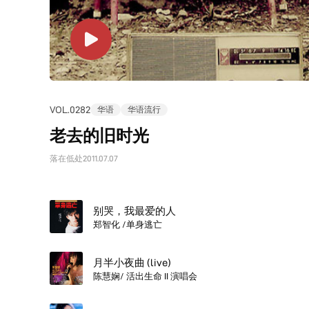
VOL.0282
华语
华语流行
老去的旧时光
落在低处
2011.07.07
别哭，我最爱的人
郑智化 /单身逃亡
月半小夜曲 (live)
陈慧娴/ 活出生命 II 演唱会