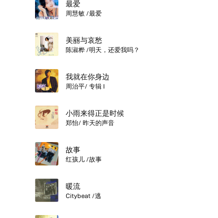
最爱
周慧敏 /最爱
美丽与哀愁
陈淑桦 /明天，还爱我吗？
我就在你身边
周治平/ 专辑 I
小雨来得正是时候
郑怡/ 昨天的声音
故事
红孩儿 /故事
暖流
Citybeat /逃