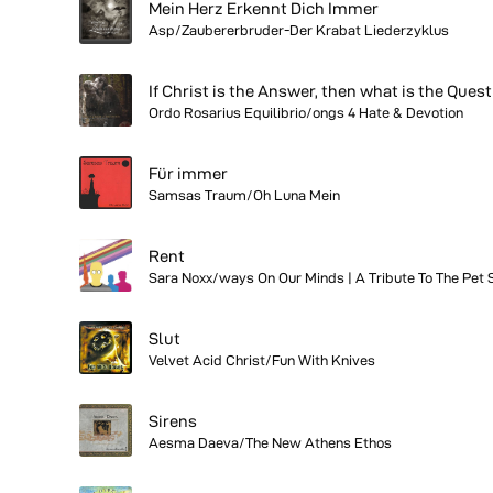
Mein Herz Erkennt Dich Immer
Asp/Zaubererbruder-Der Krabat Liederzyklus
If Christ is the Answer, then what is the Ques
Ordo Rosarius Equilibrio/ongs 4 Hate & Devotion
Für immer
Samsas Traum/Oh Luna Mein
Rent
Sara Noxx/ways On Our Minds | A Tribute To The Pet
Slut
Velvet Acid Christ/Fun With Knives
Sirens
Aesma Daeva/The New Athens Ethos