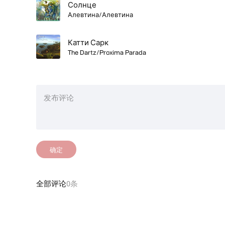
Солнце
Алевтина/Алевтина
Катти Сарк
The Dartz/Proxima Parada
确定
全部评论
0条