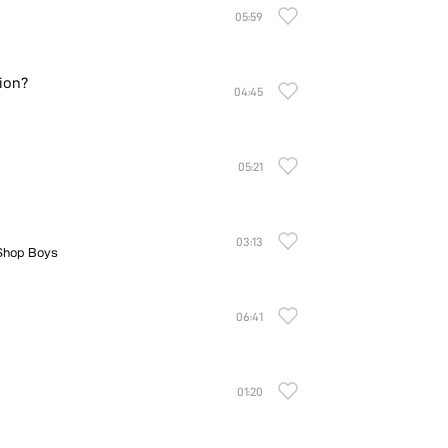
05:59
tion?
04:45
05:21
03:13
 Shop Boys
06:41
01:20