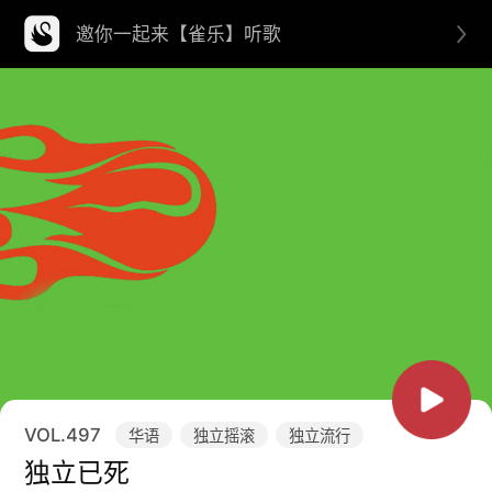
邀你一起来【雀乐】听歌
VOL.
497
华语
独立摇滚
独立流行
独立已死