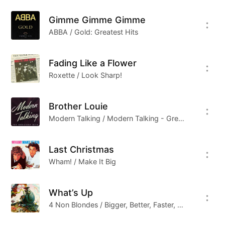
不堪的都市、无处不在的生存和竞争压力，以及人
Gimme Gimme Gimme
际关系日渐淡漠中煎熬着的人们，都面临被\"孤独
ABBA / Gold: Greatest Hits
综合症\"席卷的危险。我们整天上网聊天，认识的
朋友越多，而心里的寂寞却越发的积压，连爱情都
Fading Like a Flower
可以速食了，那还有什么可以值得你去付出精神上
Roxette / Look Sharp!
的托付？
我们从第二首开始重新回到八十年代,踏上这张只有
Brother Louie
单程车票的旅途，因为我们知道即使我们再怀念，
Modern Talking / Modern Talking - Greatest Hits 1984-2002
我们也无法回到过去。我们一直在路上，只是一切
都不如我们所想的那样，当梦想被打得支离破碎，
Last Christmas
希望变成了绝望，我们还能再爬起来，再向前走。
Wham! / Make It Big
我我们一直在路上奔跑，不知道终点在哪一站。心
不时在人群狂乱呐喊，唯有风吹的声音才动听。偶
What’s Up
尔忘记自己，忘记路过的背影，忘记眼前的风景，
4 Non Blondes / Bigger, Better, Faster, More!
忘记相片里的纯真，忘记那时候的天空会是那么的