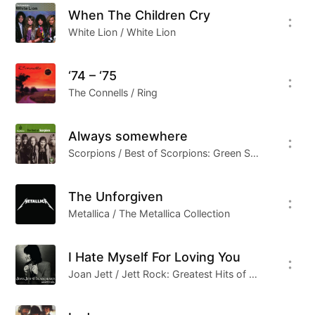
蔚蓝，忘记一个花开的季节里曾经有过的幸福。
When The Children Cry
如果人的记忆里，定要一些单纯的、然而澎湃的东
White Lion / White Lion
西，我不可否认，那就是这些老旧的，被人遗忘的
曲子。我不知道自己到底听了多少歌曲，只知道我
‘74 – ‘75
13岁开始接触摇滚以来，那些声音填满了一个个梦
The Connells / Ring
遗的夜晚。
我们或许已经再没有造梦的季节，虽然我们内心极
Always somewhere
度想反抗那些顺理后成章的东西，虽然我们还有那
Scorpions / Best of Scorpions: Green Series
脆弱的内心无尽的挣扎和不甘心，但是我们这些孩
子还都太天真了，世界上那有什么可以让你将他留
The Unforgiven
下来。
Metallica / The Metallica Collection
还是回到这些依旧在耳边回响的声音，这些声音属
于一个时代的青春，漫溢着自由，开放，躁动不安
I Hate Myself For Loving You
的情绪。那些迷茫中的年轻人的敏感，脆弱，反复
Joan Jett / Jett Rock: Greatest Hits of Joan Jett & the Blackhearts
无常的心智特征与对欲念的好奇，冲动，紧张，恐
慌，都集中体现在了这些这些声音的身上。我们和