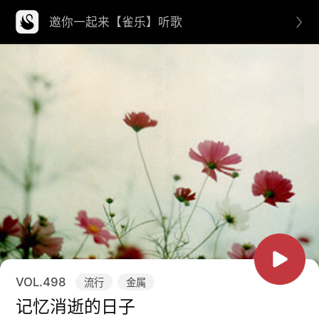
邀你一起来【雀乐】听歌
VOL.
498
流行
金属
记忆消逝的日子