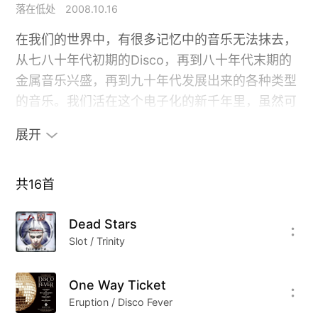
落在低处
2008.10.16
在我们的世界中，有很多记忆中的音乐无法抹去，
从七八十年代初期的Disco，再到八十年代末期的
金属音乐兴盛，再到九十年代发展出来的各种类型
的音乐。我们活在这个电子化的新千年里，虽然可
以通过网络获取很多好的音乐，但是我们往往容易
展开
忽视了，容易得到的音乐不太容易加上保质期。人
都有这样一个劣根性：容易得到的东西不懂得去珍
惜。
共
16
首
今天落网的这期电台会带给你一些记忆，开场曲的
Dead Stars
第一首是我们“现在”的音乐。在爆裂的女声中，你
Slot / Trinity
可以尽情发现那些埋没在心里已久的的压抑，现代
人的确太容易孤独，城市中孤独者的数量越来越
One Way Ticket
多，有的人将之称为\"都市孤独症\"，从青少年到老
Eruption / Disco Fever
人，从事业成功的白领到普通外来打工仔；在拥挤