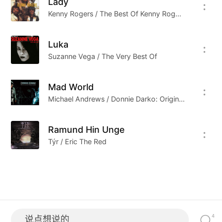
Lady
他们一样走在这条不归的路上，去表达他们所有倾
Kenny Rogers / The Best Of Kenny Rogers
诉的心声，去反抗他们曾经反抗的东西，这是一个
宿命的轮回。但是总有爱吧。我突然想起Kurt
Luka
Cobain曾经说过，在他的世界里唯有ABBA的声音
Suzanne Vega / The Very Best Of
可以抚慰他的心灵。
现在辉煌已经不在，Metallica 的新专集虽然把The
Mad World
Unforgiven 延续到了第三部。但是终究无法再让我
Michael Andrews / Donnie Darko: Original Soundtrack & Score
们延续那些感动了。一个时代有一个时代的特征，
有一个时代的记忆，而这些记忆总是完好的保存于
Ramund Hin Unge
生活在低处不曾浮躁的人们。现在的很多 音乐人只
Týr / Eric The Red
是去“做”音乐，运用了大量的现代技术去制造一些
晦涩的声音，他们忘记了音乐本声就是一种心与心
的交流，没有“心”的音乐是无法让人共鸣，也无法
让人在过了很多年以后，依然记得。我想这就是音
乐人中平凡与伟大的区别。你可以想像一下，在一
4
说点想说的