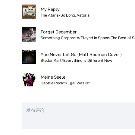
My Reply
The Ataris/So Long, Astoria
Forget December
You Never Let Go (Matt Redman Cover)
Stellar Kart/Everything Is Different Now
Meine Seele
Debbie Rockt!/Egal Was Ist...