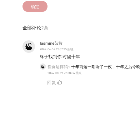
确定
全部评论
2条
Jasmine苡昔
2024-04-14 23:57:25 新疆
终于找到你 时隔十年
雀食适摔鸽-:
十年前这一期听了一夜，十年之后今
2024-08-19 22:28:06 北京
回复