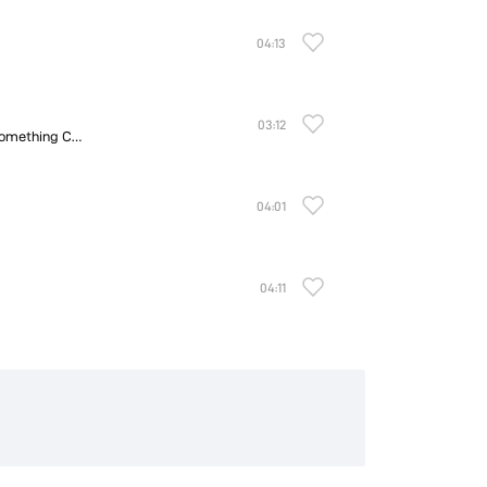
04:13
03:12
Something Corporate/Played In Space: The Best of Something Corporate
04:01
04:11