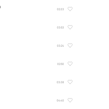
)
02:33
03:53
03:24
02:50
03:38
04:40