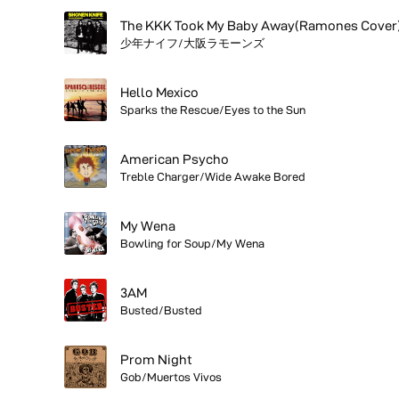
The KKK Took My Baby Away(Ramones Cover
少年ナイフ/大阪ラモーンズ
Hello Mexico
Sparks the Rescue/Eyes to the Sun
American Psycho
Treble Charger/Wide Awake Bored
My Wena
Bowling for Soup/My Wena
3AM
Busted/Busted
Prom Night
Gob/Muertos Vivos