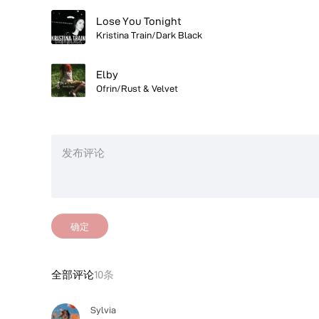
Lose You Tonight
Kristina Train/Dark Black
Elby
Ofrin/Rust & Velvet
确定
全部评论
10条
Sylvia