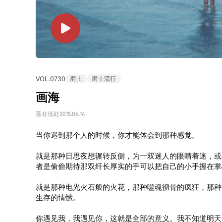
VOL.0730
爵士
爵士流行
画海
落在低处
2015.06.14
当你遇到那个人的时候，你才能体会到那种感觉。
就是那种日思夜想辗转反侧，为一双迷人的眼睛着迷，或
者是偷偷期待那双纤长厚实的手可以把自己的小手握在掌
就是那种电光火石般的火花，那种噬魂彻骨的疯狂，那种
生存的情愫。
你遇见我，我遇见你，这就是全部的意义。我不知道明天