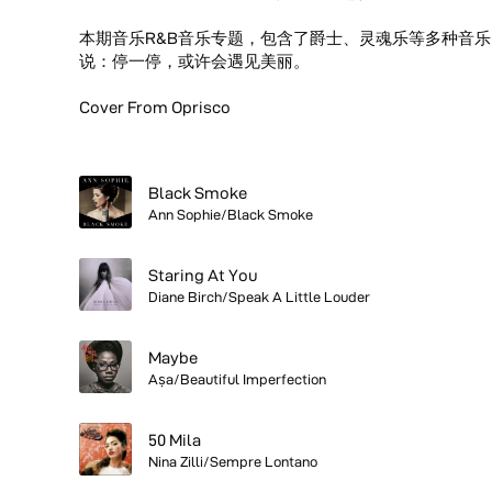
本期音乐R&B音乐专题，包含了爵士、灵魂乐等多种音
说：停一停，或许会遇见美丽。
Cover From Oprisco
Black Smoke
Ann Sophie/Black Smoke
Staring At You
Diane Birch/Speak A Little Louder
Maybe
Aṣa/Beautiful Imperfection
50 Mila
Nina Zilli/Sempre Lontano