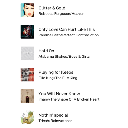
Glitter & Gold
Rebecca Ferguson/Heaven
Only Love Can Hurt Like This
Paloma Faith/Perfect Contradiction
Hold On
Alabama Shakes/Boys & Girls
Playing for Keeps
Elle King/The Elle King
You Will Never Know
Imany/The Shape Of A Broken Heart
Nothin' special
Trinah/Rainwatcher