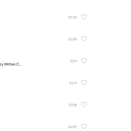
03:35
02:38
02:11
The Flower Machine/Chalk Dust Dream of the Tea Cozy Mitten Company
04:17
02:28
04:09