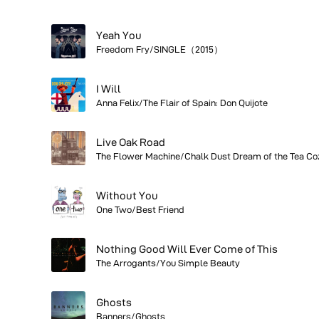
Yeah You
Freedom Fry/SINGLE（2015）
I Will
Anna Felix/The Flair of Spain: Don Quijote
Live Oak Road
Without You
One Two/Best Friend
Nothing Good Will Ever Come of This
The Arrogants/You Simple Beauty
Ghosts
Banners/Ghosts