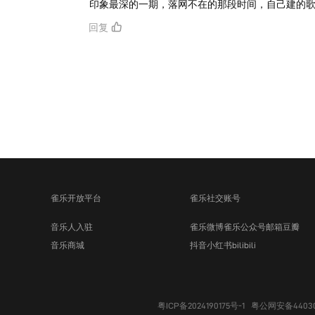
印象最深的一期，落网不在的那段时间，自己建的
回复
雀乐开放平台
雀乐社交账号
音乐人入驻
雀乐微博
雀乐公众号
邮箱
豆瓣
音乐商城
抖音
小红书
bilibili
粤ICP备2024190175号-1
粤公网安备440300