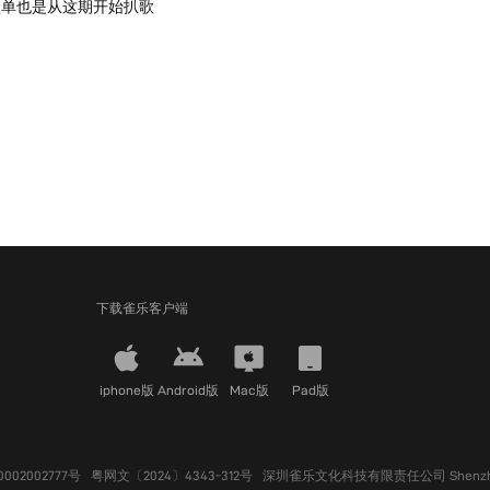
歌单也是从这期开始扒歌
下载雀乐客户端
iphone版
Android版
Mac版
Pad版
02002777号
粤网文〔2024〕4343-312号
深圳雀乐文化科技有限责任公司 Shenzhen QueY