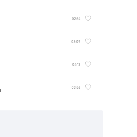
02:54
03:09
04:13
03:56
d