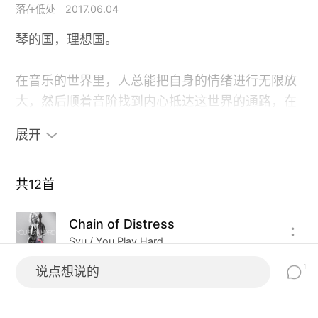
落在低处
2017.06.04
琴的国，理想国。
在音乐的世界里，人总能把自身的情绪进行无限放
大，然后顺着音阶找到内心抵达这世界的通路，在
琴的国度里，更如是。琴声阵阵里，融化着遥远的
展开
岁月，漫长的故事和无尽的青春。一如我们燃烧殆
尽的爱，一如我们瞬息万变的心。
共
12
首
虽然我们期待的沧桑过后，平和超然并未如期到
Chain of Distress
来。但是琴声此时依然阵阵，我们依然可以在最低
Syu / You Play Hard
的音量中呐喊，在裂变的音墙中思想。然后以爱的
名义，安然度过今天，顺利抵达明天。
1
说点想说的
Without You
Gus G. / I Am The Fire
本期音乐为电吉他音乐专题。