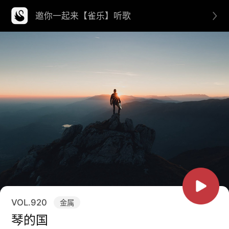
邀你一起来【雀乐】听歌
VOL.
920
金属
琴的国