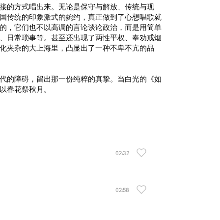
接的方式唱出来。无论是保守与解放、传统与现
国传统的印象派式的婉约，真正做到了心想唱歌就
的，它们也不以高调的言论谈论政治，而是用简单
、日常琐事等。甚至还出现了两性平权、奉劝戒烟
化夹杂的大上海里，凸显出了一种不卑不亢的品
代的障碍，留出那一份纯粹的真挚。当白光的《如
以春花祭秋月。
02:32
02:58