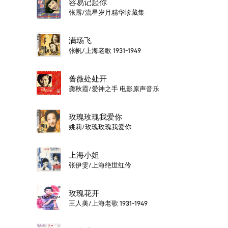
容易记起你
张露/流星岁月精华珍藏集
满场飞
张帆/上海老歌 1931-1949
蔷薇处处开
龚秋霞/爱神之手 电影原声音乐
玫瑰玫瑰我爱你
姚莉/玫瑰玫瑰我爱你
上海小姐
张伊雯/上海绝世红伶
玫瑰花开
王人美/上海老歌 1931-1949