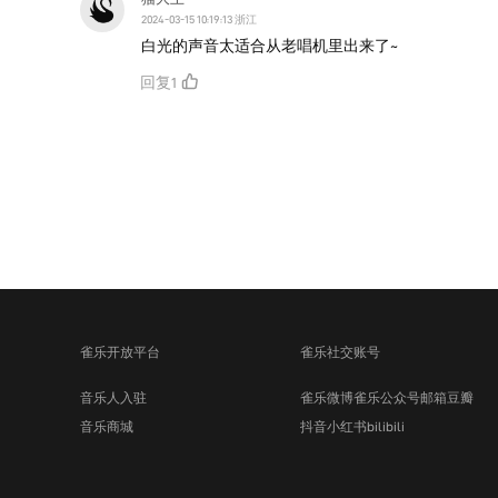
2024-03-15 10:19:13 浙江
白光的声音太适合从老唱机里出来了~
回复
1
雀乐开放平台
雀乐社交账号
音乐人入驻
雀乐微博
雀乐公众号
邮箱
豆瓣
音乐商城
抖音
小红书
bilibili