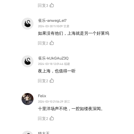
回复
3
雀乐-anwegLeI7
2024-03-30 11:10:09 甘肃
如果没有他们，上海就是另一个好莱坞
回复
2
雀乐-kUkGAuZ3Q
2024-03-18 12:01:46 福建
夜上海，也值得一听
回复
2
Felix
2024-03-10 21:56:29 浙江
十里洋场声不绝，一腔如缕夜深闻。
回复
2
猫大王