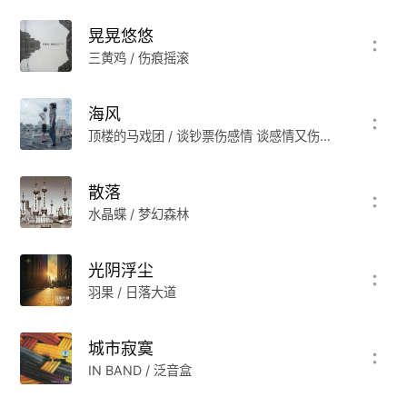
上海从外在给人的感觉总是充满着浮光掠影般的虚
晃晃悠悠
华，他既有着偏执与挑剔的一面，却又散发着迷人
三黄鸡 / 伤痕摇滚
的、让人无畏的魔力。他既让人心之所向，又让人
感觉到这城市与自己的内心时刻保持着那么一丝丝
海风
的距离。不过，这样的处境并不没有让人感觉到伤
顶楼的马戏团 / 谈钞票伤感情 谈感情又伤钞票又伤感情
感和愤怒，因为高楼叠压着高楼的拥挤与臃肿早已
让年轻人们喘不过气来，高楼下隐藏着的小市民自
散落
恋情结与闲适早已抚慰及腐蚀人心。
水晶蝶 / 梦幻森林
但人的情感却又是复杂的，每个城市总有这样的一
光阴浮尘
群年轻人保持着敏感的本质在真实的生活面前做着
羽果 / 日落大道
彻底的挣扎。他们对上海这个城市的感情总保持着
双重的、爱恨交织的状态，他们不可能不“上海”，
城市寂寞
也不可能不和“上海”搏斗，最后用一种“你上海了我,
IN BAND / 泛音盒
还一笑而过”的姿态来作为热爱与反抗“上海”的方