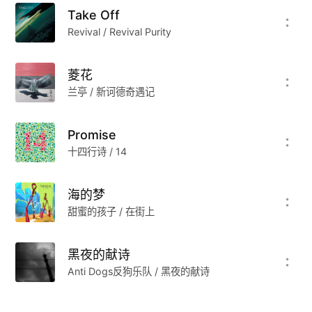
式。从最早的铁玉兰、到三黄鸡、再到顶楼的马戏
Take Off
团，无一不是这样。他们用青春期荷尔蒙带给人的
Revival / Revival Purity
温暖来嘲笑现实的世界，然后让自己彻底的迷醉到
最低级的小市民趣味里去。幸之。
菱花
兰亭 / 新诃德奇遇记
阿多诺说过，现实中尚未解决的对抗性，经常伪装
成内在的艺术形式问题重现在艺术之中。音乐本应
Promise
该就是每个人内心多样的表达，就像上海这座城
十四行诗 / 14
市，既有着都市的时尚多姿，又有着艺术幌子下的
贩卖，这并没有影响这个城市成为年轻人的目标承
海的梦
载。
甜蜜的孩子 / 在街上
备注：本期音乐为落网推出的中国独立音乐大赏之
黑夜的献诗
四（上海）音乐专题，落网将会用三十五期音乐完
Anti Dogs反狗乐队 / 黑夜的献诗
整的勾勒出中国每一个省份的独立音乐之声，让更
多的人能够听到这些来自内心的声音。如果你想听