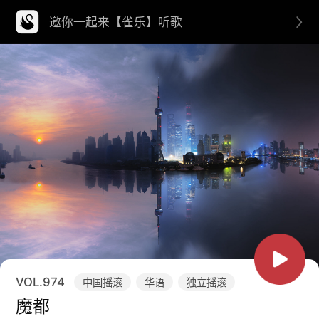
邀你一起来【雀乐】听歌
VOL.
974
中国摇滚
华语
独立摇滚
魔都