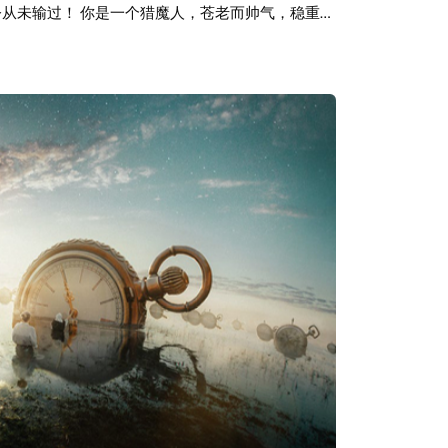
今从未输过！ 你是一个猎魔人，苍老而帅气，稳重而
市、到血腥的战场、腥臭的军营、情趣的妓院。你
欧全貌，并以你自己的道德观去融入这个世界。你
也会伤害很多人，你在某些人眼里是英雄，某些人
。你正直，也邪恶，你专一，也多情，你热情，也
钱包里那羞涩的几个硬币，苦涩自嘲的一笑，望向
，你可能找到了女儿，可能找到了伴侣，可能和老友
只有屁股兜里的那一副昆特牌！ 本期音乐为金属音