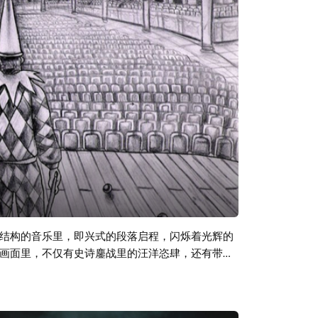
结构的音乐里，即兴式的段落启程，闪烁着光辉的
画面里，不仅有史诗鏖战里的汪洋恣肆，还有带给
：来吧，偏执狂般的狂风暴雨！来吧，归寂于山林
荒诞！在哪戡不尽的滚滚红尘里，一如叔本华说
在逐渐减轻的过程。 本期音乐为交响金属音乐专