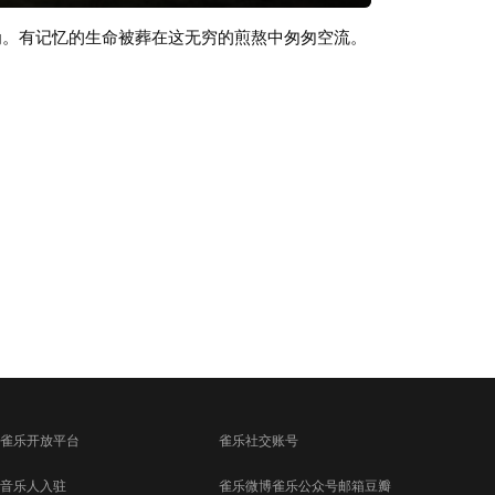
为。有记忆的生命被葬在这无穷的煎熬中匆匆空流。
雀乐开放平台
雀乐社交账号
音乐人入驻
雀乐微博
雀乐公众号
邮箱
豆瓣