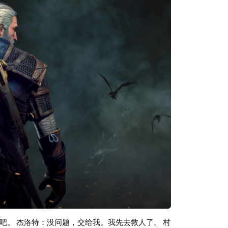
实验色彩。像来自斯洛伐克的Devil Doll、奥地
非常值得去聆听的先锋实验乐队。另外本期第二首作品为部
号：queyue2020 Cover From
吧。 杰洛特：没问题，交给我。我先去救人了。 村