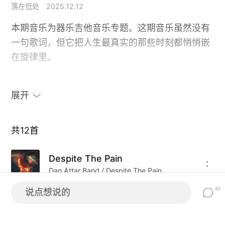
落在低处
2025.12.12
本期音乐为器乐吉他音乐专题。这期音乐虽然没有
一句歌词，但它把人生最真实的那些时刻都悄悄嵌
在旋律里。
音乐总是有预谋的制造了很多精神上的假象，这些
展开
意象又有多少只是我们年少无知的异想天开，当音
乐结束、当长梦醒来，明知只是虚幻一枪，却怅然
若失得比所有流逝的泪水还悲切。
共
12
首
Despite The Pain
但是这又如何呢？过程最为重要。因为在音乐里，
Dan Attar Band / Despite The Pain
你不再是一个在意识里奔跑的人，你重新回到了生
活里，一个有声音、有空气、有他人的世界。
40
说点想说的
Ritual Lights
Sammy Boller / Ritual Lights
你的战斗不是抽象的，你的力量不是幻想的，你的