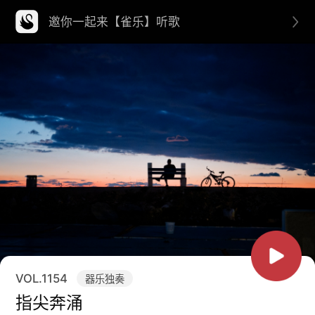
邀你一起来【雀乐】听歌
VOL.
1154
器乐独奏
指尖奔涌