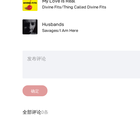
My Love Is Real
Divine Fits/Thing Called Divine Fits
Husbands
Savages/I Am Here
确定
全部评论
0条