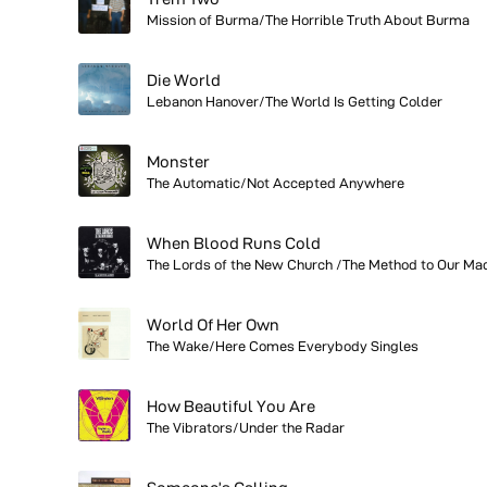
Mission of Burma/The Horrible Truth About Burma
Die World
Lebanon Hanover/The World Is Getting Colder
Monster
The Automatic/Not Accepted Anywhere
When Blood Runs Cold
The Lords of the New Church /The Method to Our M
World Of Her Own
The Wake/Here Comes Everybody Singles
How Beautiful You Are
The Vibrators/Under the Radar