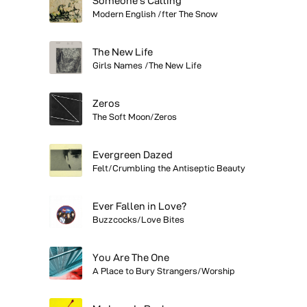
Someone’s Calling
Modern English /fter The Snow
The New Life
Girls Names /The New Life
Zeros
The Soft Moon/Zeros
Evergreen Dazed
Felt/Crumbling the Antiseptic Beauty
Ever Fallen in Love?
Buzzcocks/Love Bites
You Are The One
A Place to Bury Strangers/Worship