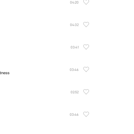
04:20
04:32
03:41
03:46
adness
02:52
03:46