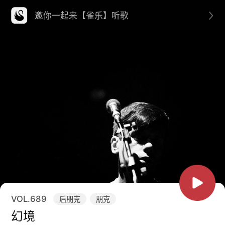
邀你一起来【雀乐】听歌
VOL.
689
后朋克
朋克
幻境