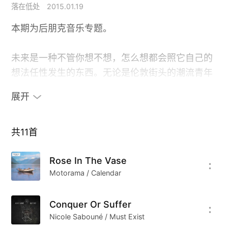
落在低处
2015.01.19
本期为后朋克音乐专题。
未来是一种不管你想不想，怎么想都会照它自己的
想法任性发生的东西。无论是伦敦街头的潮流青年
还是在三线小县城沉默少年的眼里，理想主义者的
展开
生命里，欢笑和泪水相伴，或者可以说成是泪水和
欢笑相依。对幻境的沉迷迫使他们都不停的问自
己，这些音乐是什么，这些艺术是什么，自己又是
共
11
首
什么？人需要它们就像需要毒品一样，越要越多，
Rose In The Vase
还自认为好一样。
Motorama / Calendar
理想主义者的结局悲壮却不绝望，因为他们知道如
Conquer Or Suffer
何将自己保持感动，他们知道如何在人群中保持沉
Nicole Sabouné / Must Exist
默但是却又是那么的耀眼。