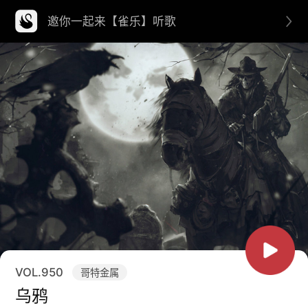
邀你一起来【雀乐】听歌
VOL.
950
哥特金属
乌鸦