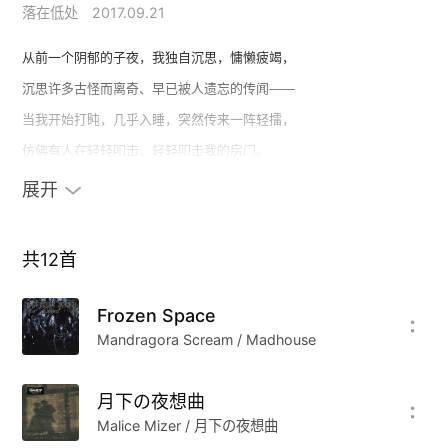
落在低处
2017.09.21
从前一个阴郁的子夜，我独自沉思，慵懒疲竭， 
沉思许多古怪而离奇、早已被人遗忘的传闻—— 
当我开始打盹，几乎入睡，突然传来一阵轻擂， 
仿佛有人在轻轻叩击，轻轻叩击我的房门。 
“有人来了，”我轻声嘟喃，“正在叩击我的房门—— 
展开
唯此而已，别无他般。” 
共
12
首
哦，我清楚地记得那是在萧瑟的十二月； 
每一团奄奄一息的余烬都形成阴影伏在地板。 
Frozen Space
我当时真盼望翌日；——因为我已经枉费心机 
Mandragora Scream / Madhouse
想用书来消除悲哀——消除因失去丽诺尔的悲叹—— 
因那被天使叫作丽诺尔的少女，她美丽娇艳—— 
月下の夜想曲
Malice Mizer / 月下の夜想曲
在这儿却默默无闻，直至永远。 