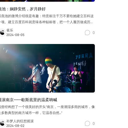
燕池：娴静安然，岁月静好
看燕池的微博介绍很是有趣：特意标注千万不要给她建立百科这
一项。建立百度百科就意味各种贴标签，把一个人履历做成历史
大年表，数字化，机械化。即使再生动的人也变得无趣且刻板。
雀乐
0
给人贴标签，就把一个多面立体的人固化刻板，做标记分类归
2024-08-05
纳，按照无生命的事物处理。标签都是他们说体，是别人对于某
些个体的特征陈述，有时是一种误导。在未接触本人的情况下，
透过标签去了解这个人，常常意味着偏见或是以偏概全，只有自
身亲眼所见
摇滚南京——歇斯底里的温柔呐喊
我曾经构想了一个很美好的开头“南京，一座潮湿多雨的城市，像
大多数典型的南方城市一样，它温吞自然...”
补梦人的狂想摇滚
0
2024-08-02