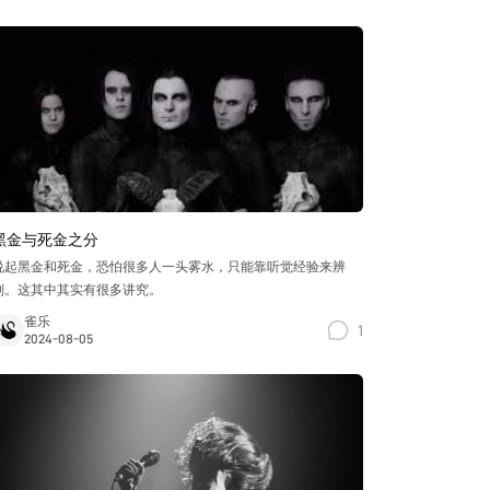
黑金与死金之分
说起黑金和死金，恐怕很多人一头雾水，只能靠听觉经验来辨
别。这其中其实有很多讲究。
雀乐
1
2024-08-05