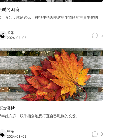
民谣的困境
歌，音乐，就是这么一种抓住稍纵即逝的小情绪的宝贵事物啊！
雀乐
5
2024-08-05
亲吻深秋
那年她六岁，双手拙劣地想捋直自己毛躁的长发。
雀乐
0
2024-08-05