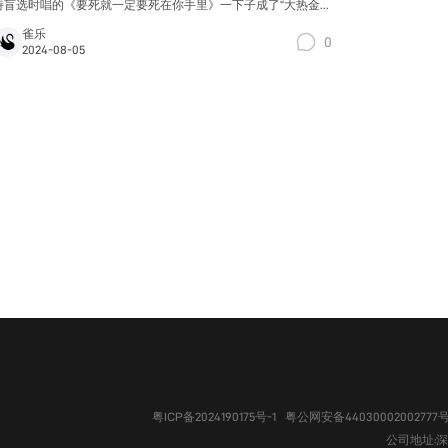
诗盲选时唱的《要死就一定要死在你手里》一下子成了“大热金
曲”。同年九月，他发行了第一张专辑《原野》，没有收录这首他
雀乐
0
最出名的“血腥情歌”。他所作的《不要怕》被吉克隽逸在2012年
2024-08-05
《中国好声音》决赛唱红，但也被排除在了这张专辑之外。
粤ICP备2024190175号-1
粤公网安备44030002002777
公司地址:深