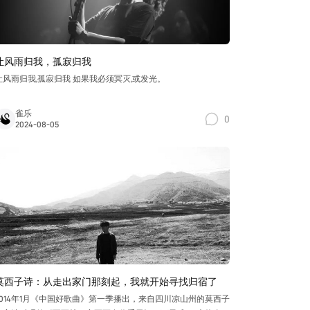
让风雨归我，孤寂归我
让风雨归我,孤寂归我 如果我必须冥灭,或发光。
雀乐
0
2024-08-05
莫西子诗：从走出家门那刻起，我就开始寻找归宿了
2014年1月《中国好歌曲》第一季播出，来自四川凉山州的莫西子