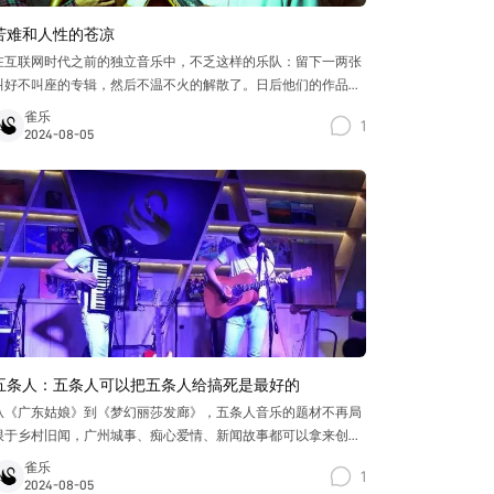
苦难和人性的苍凉
在互联网时代之前的独立音乐中，不乏这样的乐队：留下一两张
叫好不叫座的专辑，然后不温不火的解散了。日后他们的作品凭
借极佳的口碑，逐渐发酵，最终成为无数乐迷心中的杰作。这就
雀乐
1
像是某种佳酿，窖藏的时日尚久才会如此醇香。Neutral Milk
2024-08-05
Hotel便是这样的一支乐队，其最后一张专辑In the Aeroplane
Over the Sea（后文简称Aeroplane）在他们解散后，成为许多
乐迷心中最
五条人：五条人可以把五条人给搞死是最好的
从《广东姑娘》到《梦幻丽莎发廊》，五条人音乐的题材不再局
限于乡村旧闻，广州城事、痴心爱情、新闻故事都可以拿来创作
和演唱。
雀乐
1
2024-08-05