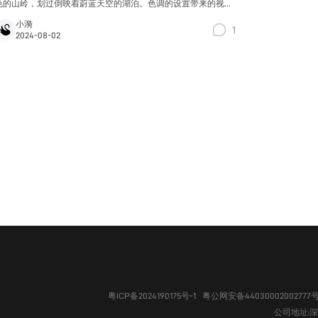
色的山岭，划过倒映着蔚蓝天空的湖泊。色调的设置带来的视觉
冲击，让mv中“孤独行走”的意象增添了热情的元素。 第一次听到
小漪
1
原子邦妮的时候，电子乐带来的色彩就一下子罩住了整个听觉。
2024-08-02
从钝重的前奏开始，流行清晰的唱腔和迷幻风的编曲，意外地擦
碰出了率性前卫的感觉。
粤ICP备2024190175号-1
粤公网安备44030002002777
公司地址:深