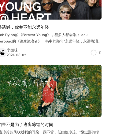
很遗憾，你并不能永远年轻
ob Dylan的《Forever Young》，很多人都会唱；Jack
Kerouac的《达摩流浪者》一书中的那句“永远年轻，永远热泪盈
眶”也成了无数人心目中的至理箴言。从乐观主义的角度上来说，
李卤味
0
只要保持对生活的热忱，就会“永远年轻”。
2024-08-02
如果不是为了逃离冻结的时间
“当冷冷的风吹过我的耳朵，我不管，任由他冰冻。”翻过那片绿